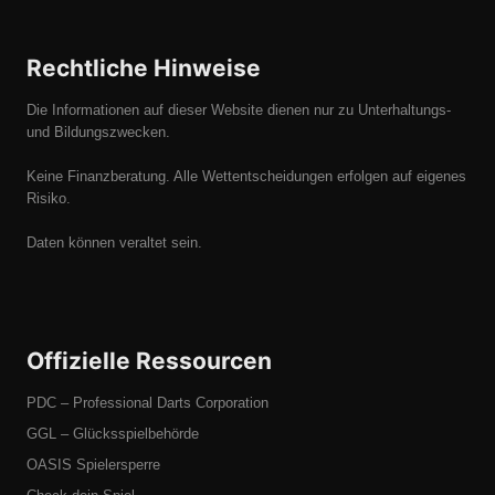
Rechtliche Hinweise
Die Informationen auf dieser Website dienen nur zu Unterhaltungs-
und Bildungszwecken.
Keine Finanzberatung. Alle Wettentscheidungen erfolgen auf eigenes
Risiko.
Daten können veraltet sein.
Offizielle Ressourcen
PDC – Professional Darts Corporation
GGL – Glücksspielbehörde
OASIS Spielersperre