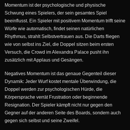
Momentum ist der psychologische und physische
Schwung eines Spielers, der sein gesamtes Spiel
beeinflusst. Ein Spieler mit positivem Momentum trifft seine
Würfe wie automatisch, findet seinen natürlichen
Rhythmus, strahlt Selbstvertrauen aus. Die Darts fliegen
wie von selbst ins Ziel, die Doppel sitzen beim ersten
Versuch, die Crowd im Alexandra Palace pusht ihn
zusätzlich mit Applaus und Gesängen.
Negatives Momentum ist das genaue Gegenteil dieser
Dynamik: Jeder Wurf kostet mentale Überwindung, die
Doppel werden zur psychologischen Hürde, die
Körpersprache verrät Frustration oder beginnende
Resignation. Der Spieler kämpft nicht nur gegen den
Gegner auf der anderen Seite des Boards, sondern auch
gegen sich selbst und seine Zweifel.