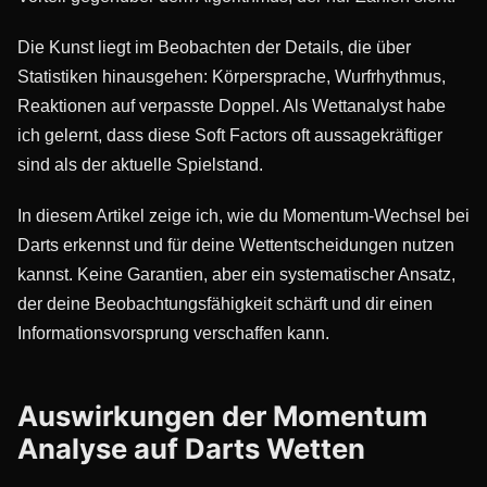
Die Kunst liegt im Beobachten der Details, die über
Statistiken hinausgehen: Körpersprache, Wurfrhythmus,
Reaktionen auf verpasste Doppel. Als Wettanalyst habe
ich gelernt, dass diese Soft Factors oft aussagekräftiger
sind als der aktuelle Spielstand.
In diesem Artikel zeige ich, wie du Momentum-Wechsel bei
Darts erkennst und für deine Wettentscheidungen nutzen
kannst. Keine Garantien, aber ein systematischer Ansatz,
der deine Beobachtungsfähigkeit schärft und dir einen
Informationsvorsprung verschaffen kann.
Auswirkungen der Momentum
Analyse auf Darts Wetten