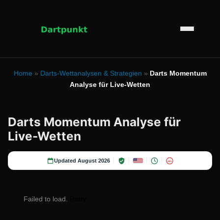
Home
»
Darts-Wettanalysen & Strategien
»
Darts Momentum
Analyse für Live-Wetten
Darts Momentum Analyse für
Live-Wetten
Updated August 2026
18+
Failed to load.
Retry