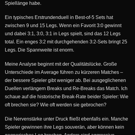
Spiellänge habe.
Ein typisches Erstrundenduell in Best-of-5 Sets hat
zwischen 9 und 15 Legs. Wenn ein Favorit 3:0 gewinnt
und dabei 3:1, 3:0, 3:1 in Legs spielt, sind das 12 Legs
total. Ein enges 3:2 mit durchgehenden 3:2-Sets bringt 25
Legs. Die Spannweite ist enorm.
Meine Analyse beginnt mit der Qualitätslücke. Große
Unterschiede im Average führen zu kürzeren Matches –
der bessere Spieler gibt weniger ab. Bei ausgeglichenen
Duellen verlängern Breaks und Re-Breaks das Match. Ich
schaue auf die historische Break-Rate beider Spieler: Wie
oft brechen sie? Wie oft werden sie gebrochen?
Die Nervenstärke unter Druck fließt ebenfalls ein. Manche
Spieler gewinnen ihre Legs souverän, aber können kein