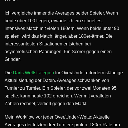
Ich vergleiche immer die Averages beider Spieler. Wenn
beide über 100 liegen, erwarte ich ein schnelles,
intensives Match mit vielen 180ern. Wenn beide unter 90
spielen, wird das Match länger, aber 180er-ärmer. Die
interessantesten Situationen entstehen bei
asymmetrischen Paarungen: Ein Scorer gegen einen
Grinder.
Die
Darts Wettstrategien
für Over/Under erfordern ständige
Aktualisierung der Daten. Averages schwanken von
Turnier zu Turnier. Ein Spieler, der vor zwei Monaten 95
spielte, kann heute 102 erreichen. Wer mit veralteten
Zahlen rechnet, verliert gegen den Markt.
Mein Workflow vor jeder Over/Under-Wette: Aktuelle
Averages der letzten drei Turniere prüfen, 180er-Rate pro