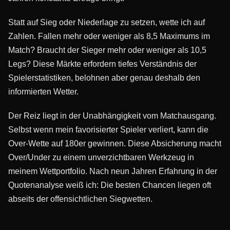
Statt auf Sieg oder Niederlage zu setzen, wette ich auf
Zahlen. Fallen mehr oder weniger als 8,5 Maximums im
Match? Braucht der Sieger mehr oder weniger als 10,5
Legs? Diese Märkte erfordern tiefes Verständnis der
Spielerstatistiken, belohnen aber genau deshalb den
informierten Wetter.
Der Reiz liegt in der Unabhängigkeit vom Matchausgang.
Selbst wenn mein favorisierter Spieler verliert, kann die
Over-Wette auf 180er gewinnen. Diese Absicherung macht
Over/Under zu einem unverzichtbaren Werkzeug in
meinem Wettportfolio. Nach neun Jahren Erfahrung in der
Quotenanalyse weiß ich: Die besten Chancen liegen oft
abseits der offensichtlichen Siegwetten.