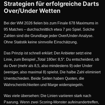
Strategien für erfolgreiche Darts
Over/Under Wetten
Bei der WM 2026 fielen bis zum Finale 678 Maximums in
95 Matches – durchschnittlich etwa 7 pro Spiel. Solche
Zahlen sind die Grundlage jeder Over/Under-Analyse.
Ohne Statistik keine sinnvolle Einschätzung.
Das Prinzip ist schnell erklärt: Der Anbieter setzt eine
Linie, zum Beispiel „Total 180er: 8,5“. Du entscheidest, ob
du Over (mehr als 8,5, also mindestens 9) oder Under
(weniger, also maximal 8) spielst. Die halbe Zahl eliminiert
Unentschieden. Beide Seiten haben Quoten, die
Wahrscheinlichkeiten und Marge widerspiegeln.
Was viele übersehen: Die Linien variieren stark nach
Paarung. Wenn zwei Scoring-Monster aufeinandertreffen,