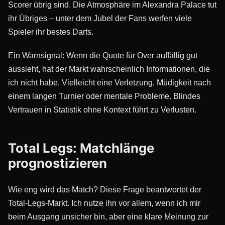
Scorer übrig sind. Die Atmosphäre im Alexandra Palace tut
ihr Übriges – unter dem Jubel der Fans werfen viele
Spieler ihr bestes Darts.
Ein Warnsignal: Wenn die Quote für Over auffällig gut
aussieht, hat der Markt wahrscheinlich Informationen, die
ich nicht habe. Vielleicht eine Verletzung, Müdigkeit nach
einem langen Turnier oder mentale Probleme. Blindes
Vertrauen in Statistik ohne Kontext führt zu Verlusten.
Total Legs: Matchlänge
prognostizieren
Wie eng wird das Match? Diese Frage beantwortet der
Total-Legs-Markt. Ich nutze ihn vor allem, wenn ich mir
beim Ausgang unsicher bin, aber eine klare Meinung zur