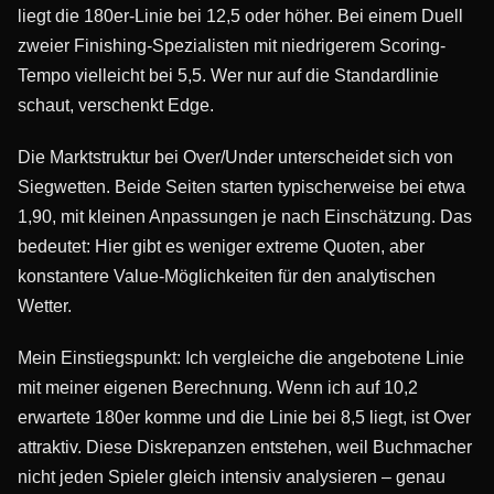
liegt die 180er-Linie bei 12,5 oder höher. Bei einem Duell
zweier Finishing-Spezialisten mit niedrigerem Scoring-
Tempo vielleicht bei 5,5. Wer nur auf die Standardlinie
schaut, verschenkt Edge.
Die Marktstruktur bei Over/Under unterscheidet sich von
Siegwetten. Beide Seiten starten typischerweise bei etwa
1,90, mit kleinen Anpassungen je nach Einschätzung. Das
bedeutet: Hier gibt es weniger extreme Quoten, aber
konstantere Value-Möglichkeiten für den analytischen
Wetter.
Mein Einstiegspunkt: Ich vergleiche die angebotene Linie
mit meiner eigenen Berechnung. Wenn ich auf 10,2
erwartete 180er komme und die Linie bei 8,5 liegt, ist Over
attraktiv. Diese Diskrepanzen entstehen, weil Buchmacher
nicht jeden Spieler gleich intensiv analysieren – genau