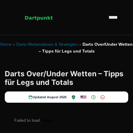
Home
»
Darts-Wettanalysen & Strategien
»
Darts Over/Under Wetten
– Tipps für Legs und Totals
Darts Over/Under Wetten – Tipps
für Legs und Totals
Updated August 2026
18+
Failed to load.
Retry