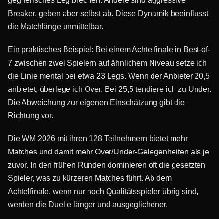
gegnerisches Leg brechen. Andere sind aggressive
Breaker, geben aber selbst ab. Diese Dynamik beeinflusst
die Matchlänge unmittelbar.
Ein praktisches Beispiel: Bei einem Achtelfinale in Best-of-
7 zwischen zwei Spielern auf ähnlichem Niveau setze ich
die Linie mental bei etwa 23 Legs. Wenn der Anbieter 20,5
anbietet, überlege ich Over. Bei 25,5 tendiere ich zu Under.
Die Abweichung zur eigenen Einschätzung gibt die
Richtung vor.
Die WM 2026 mit ihren 128 Teilnehmern bietet mehr
Matches und damit mehr Over/Under-Gelegenheiten als je
zuvor. In den frühen Runden dominieren oft die gesetzten
Spieler, was zu kürzeren Matches führt. Ab dem
Achtelfinale, wenn nur noch Qualitätsspieler übrig sind,
werden die Duelle länger und ausgeglichener.