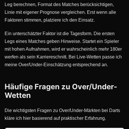
Leg berechnen, Format des Matches berücksichtigen,
Linie mit eigener Prognose vergleichen. Erst wenn alle
Faktoren stimmen, platziere ich den Einsatz.
Ein unterschätzter Faktor ist die Tagesform. Die ersten
Legs eines Matches geben Hinweise. Startet ein Spieler
mit hohen Aufnahmen, wird er wahrscheinlich mehr 180er
werfen als sein Karriereschnitt. Bei Live-Wetten passe ich
meine Over/Under-Einschätzung entsprechend an.
Häufige Fragen zu Over/Under-
Wetten
Die wichtigsten Fragen zu Over/Under-Märkten bei Darts
kläre ich hier basierend auf praktischer Erfahrung.