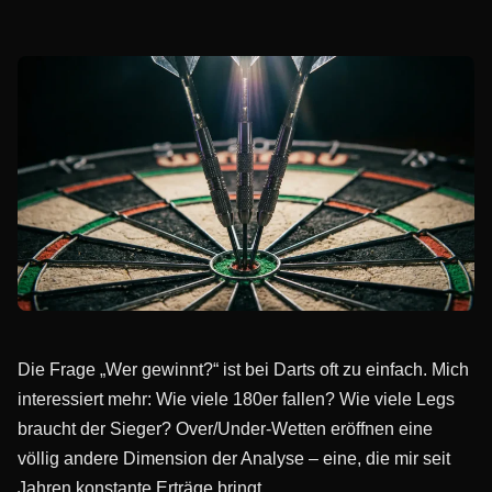
Die Frage „Wer gewinnt?“ ist bei Darts oft zu einfach. Mich
interessiert mehr: Wie viele 180er fallen? Wie viele Legs
braucht der Sieger? Over/Under-Wetten eröffnen eine
völlig andere Dimension der Analyse – eine, die mir seit
Jahren konstante Erträge bringt.