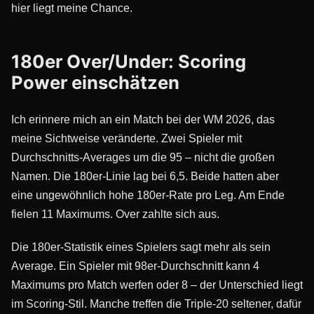
hier liegt meine Chance.
180er Over/Under: Scoring
Power einschätzen
Ich erinnere mich an ein Match bei der WM 2026, das
meine Sichtweise veränderte. Zwei Spieler mit
Durchschnitts-Averages um die 95 – nicht die großen
Namen. Die 180er-Linie lag bei 6,5. Beide hatten aber
eine ungewöhnlich hohe 180er-Rate pro Leg. Am Ende
fielen 11 Maximums. Over zahlte sich aus.
Die 180er-Statistik eines Spielers sagt mehr als sein
Average. Ein Spieler mit 98er-Durchschnitt kann 4
Maximums pro Match werfen oder 8 – der Unterschied liegt
im Scoring-Stil. Manche treffen die Triple-20 seltener, dafür