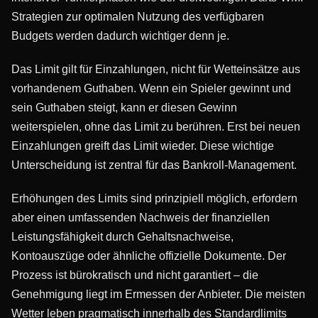
Strategien zur optimalen Nutzung des verfügbaren
Budgets werden dadurch wichtiger denn je.
Das Limit gilt für Einzahlungen, nicht für Wetteinsätze aus
vorhandenem Guthaben. Wenn ein Spieler gewinnt und
sein Guthaben steigt, kann er diesen Gewinn
weiterspielen, ohne das Limit zu berühren. Erst bei neuen
Einzahlungen greift das Limit wieder. Diese wichtige
Unterscheidung ist zentral für das Bankroll-Management.
Erhöhungen des Limits sind prinzipiell möglich, erfordern
aber einen umfassenden Nachweis der finanziellen
Leistungsfähigkeit durch Gehaltsnachweise,
Kontoauszüge oder ähnliche offizielle Dokumente. Der
Prozess ist bürokratisch und nicht garantiert – die
Genehmigung liegt im Ermessen der Anbieter. Die meisten
Wetter leben pragmatisch innerhalb des Standardlimits