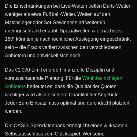
Die Einschränkungen bei Live-Wetten treffen Darts-Wetter
weniger als etwa Fußball-Wetter. Wetten auf den
Matchsieger oder Set-Gewinner sind weiterhin
uneingeschränkt erlaubt. Spezialwetten wie „nächstes
180“ könnten je nach rechtlicher Auslegung eingeschränkt
sein – die Praxis variiert zwischen den verschiedenen
Anbietern und entwickelt sich noch.
Das €1.000-Limit erfordert finanzielle Disziplin und
vorausschauende Planung. Für die
Wahl des richtigen
Anbieters
bedeutet es, dass die Qualität der Quoten
wichtiger wird als die schiere Quantität der Angebote.
Jeder Euro Einsatz muss optimal und durchdacht platziert
werden.
Die OASIS-Sperrdatenbank ermöglicht einen wirksamen
Selbstausschluss vom Glücksspiel. Wer seine