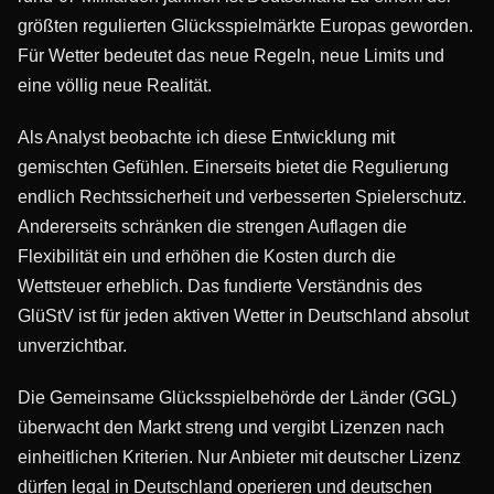
größten regulierten Glücksspielmärkte Europas geworden.
Für Wetter bedeutet das neue Regeln, neue Limits und
eine völlig neue Realität.
Als Analyst beobachte ich diese Entwicklung mit
gemischten Gefühlen. Einerseits bietet die Regulierung
endlich Rechtssicherheit und verbesserten Spielerschutz.
Andererseits schränken die strengen Auflagen die
Flexibilität ein und erhöhen die Kosten durch die
Wettsteuer erheblich. Das fundierte Verständnis des
GlüStV ist für jeden aktiven Wetter in Deutschland absolut
unverzichtbar.
Die Gemeinsame Glücksspielbehörde der Länder (GGL)
überwacht den Markt streng und vergibt Lizenzen nach
einheitlichen Kriterien. Nur Anbieter mit deutscher Lizenz
dürfen legal in Deutschland operieren und deutschen