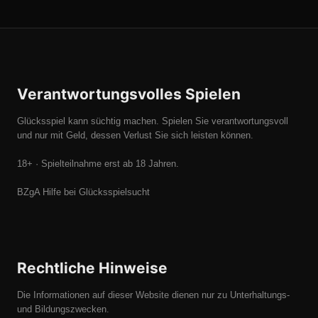
Verantwortungsvolles Spielen
Glücksspiel kann süchtig machen. Spielen Sie verantwortungsvoll
und nur mit Geld, dessen Verlust Sie sich leisten können.
18+ · Spielteilnahme erst ab 18 Jahren.
BZgA Hilfe bei Glücksspielsucht
Rechtliche Hinweise
Die Informationen auf dieser Website dienen nur zu Unterhaltungs-
und Bildungszwecken.